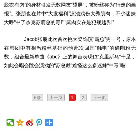
脱衣有肉”的身材引发无数网友“舔屏”，被粉丝称为“行走的画
报”。张朋也在片中“大发福利”泳池戏份大秀肌肉，不少迷妹
大呼“中了杰克苏鹿总的毒!” “露肉实在是犯规越界!”
Jacob张朋此次首次挑大梁饰演“霸总”男一号，原本
在韩团中有相当粉丝基础的他此次回国“触电”的确圈粉无
数，组合最新单曲《abc》上的舞台表现也“克里斯马”十足，
如此会唱会跳会演戏的“苏总裁”难怪这么多迷妹“中毒”啦!
6条
上一页
1
2
下一页