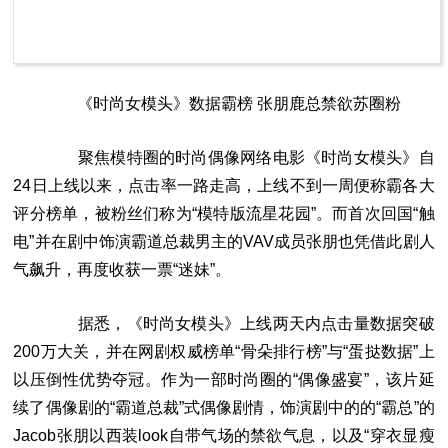
《时尚女模头》数据霸榜 张朋鹿总禁欲苏圈粉
聚焦模特圈的时尚偶像网络电影《时尚女模头》自
24日上线以来，点击率一路走高，上线不到一周便称霸各大
评分榜单，被粉丝们称为“模特版流星花园”。而首次回国“触
电”并在剧中饰演霸道总裁男主的VAV成员张朋也凭借此剧人
气飙升，再度收获一票“迷妹”。
据悉，《时尚女模头》上线两天内点击量数据突破
200万大关，并在网剧权威榜单“骨朵排行榜”与“蛋挞数据”上
以压倒性优势夺冠。作为一部时尚圈的“偶像盛宴”，该片延
续了偶像剧的“霸道总裁”式偶像剧情，饰演剧中的的“霸总”的
Jacob张朋以西装look自带气场的禁欲气息，以及“穿衣显瘦